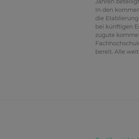
Jahren beteilig
In den kommend
die Etablierung
bei künftigen E
zugute kommen
Fachhochschule
bereit. Alle we