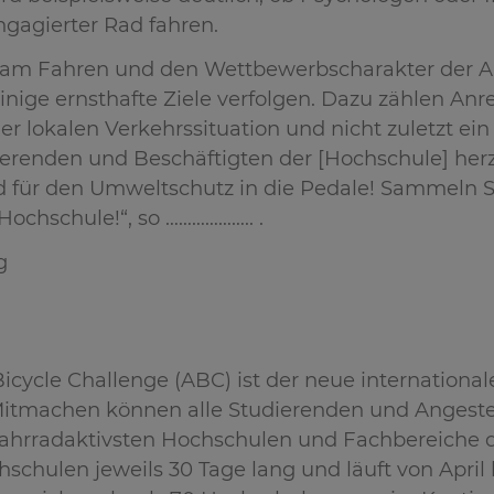
ngagierter Rad fahren.
am Fahren und den Wettbewerbscharakter der Ak
inige ernsthafte Ziele verfolgen. Dazu zählen An
r lokalen Verkehrssituation und nicht zuletzt ei
ierenden und Beschäftigten der [Hochschule] herzl
d für den Umweltschutz in die Pedale! Sammeln Si
Hochschule!“, so ……………….. .
g
icycle Challenge (ABC) ist der neue internationa
itmachen können alle Studierenden und Angestell
fahrradaktivsten Hochschulen und Fachbereiche d
hschulen jeweils 30 Tage lang und läuft von Apri