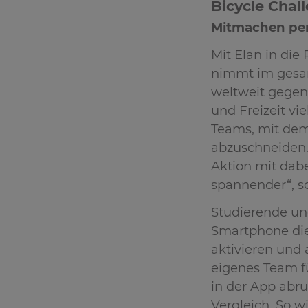
Bicycle Chal
Mitmachen per
Mit Elan in die
nimmt im gesam
weltweit gegen 
und Freizeit vi
Teams, mit dem
abzuschneiden. 
Aktion mit dabe
spannender“, so
Studierende un
Smartphone die 
aktivieren und
eigenes Team f
in der App abru
Vergleich. So w