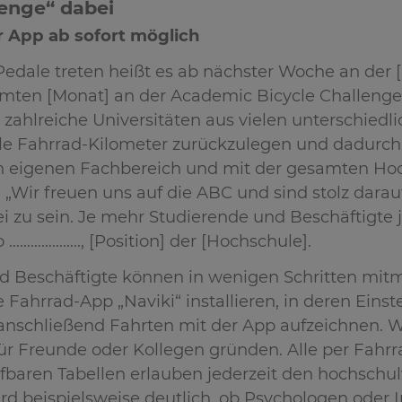
lenge“ dabei
 App ab sofort möglich
 Pedale treten heißt es ab nächster Woche an der 
ten [Monat] an der Academic Bicycle Challenge (
zahlreiche Universitäten aus vielen unterschiedlich
ele Fahrrad-Kilometer zurückzulegen und dadurch 
 eigenen Fachbereich und mit der gesamten Hoc
„Wir freuen uns auf die ABC und sind stolz darauf
i zu sein. Je mehr Studierende und Beschäftigte
 ……………….., [Position] der [Hochschule].
d Beschäftigte können in wenigen Schritten mit
Fahrrad-App „Naviki“ installieren, in deren Eins
 anschließend Fahrten mit der App aufzeichnen. W
ür Freunde oder Kollegen gründen. Alle per Fahr
fbaren Tabellen erlauben jederzeit den hochschu
ird beispielsweise deutlich, ob Psychologen oder