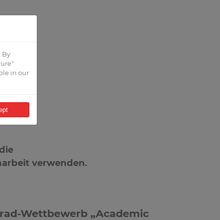
E
. By
gure"
ble in our
ept
die
narbeit verwenden.
hrrad-Wettbewerb „Academic