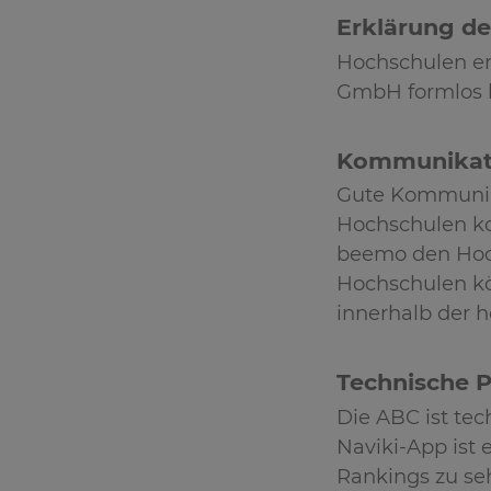
Erklärung d
Hochschulen er
GmbH formlos b
Kommunikati
Gute Kommunika
Hochschulen ko
beemo den Hoc
Hochschulen kö
innerhalb der h
Technische P
Die ABC ist tech
Naviki-App ist
Rankings zu se