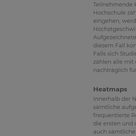
Teilnehmende k
Hochschule zäh
eingehen, werde
Höchstgeschwi
Aufgezeichnete 
diesem Fall kö
Falls sich Stu
zählen alle mi
nachträglich für
Heatmaps
Innerhalb der 
sämtliche aufg
frequentierte 
die ersten und 
auch sämtliche