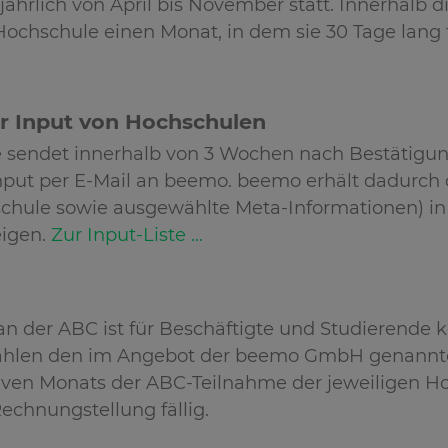
jährlich von April bis November statt. Innerhalb 
chschule einen Monat, in dem sie 30 Tage lang te
er Input von Hochschulen
 sendet innerhalb von 3 Wochen nach Bestätigun
Input per E-Mail an beemo. beemo erhält dadurch di
chule sowie ausgewählte Meta-Informationen) in
eigen.
Zur Input-Liste ...
an der ABC ist für Beschäftigte und Studierende 
hlen den im Angebot der beemo GmbH genannten
iven Monats der ABC-Teilnahme der jeweiligen Ho
chnungstellung fällig.