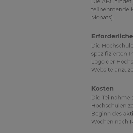
Die ABC findet 
teilnehmende Ho
Monats).
Erforderlich
Die Hochschule
spezifizierten 
Logo der Hochs
Website anzuz
Kosten
Die Teilnahme 
Hochschulen za
Beginn des akt
Wochen nach Re