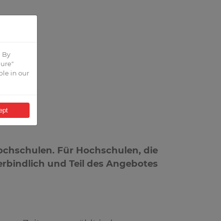
E
. By
gure"
ble in our
ept
ch­schulen. Für Hochschulen, die
rbindlich und Teil des Angebotes