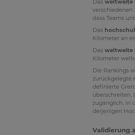
Das
weltweite
verschiedenen T
dass Teams unte
Das
hochschul
Kilometer an e
Das
weltweite
Kilometer weltw
Die Rankings we
zurückgelegte K
definierte Gren
überschreiten.
zugänglich. In
derjenigen Hoch
Validierung 