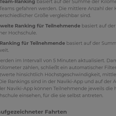
 Team-Ranking
basiert auf der Summe der Kilome
eams gefahren werden. Die mittlere Anzahl der Ki
rschiedlicher Größe vergleichbar sind.
weite Ranking für Teilnehmende
basiert auf de
iner Hochschule.
 Ranking für Teilnehmende
basiert auf der Summ
eit.
rden im Intervall von 5 Minuten aktualisiert. Dam
ilometer zählen, schließt ein automatischer Filte
zwerte hinsichtlich Höchstgeschwindigkeit, mittl
 Die Rankings sind in der Naviki-App und auf der
 der Naviki-App können Teilnehmende jeweils die
schule einsehen, für die sie selbst antreten.
aufgezeichneter Fahrten