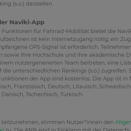
ng (s.o.) darstellen.
er Naviki-App
Funktionen für Fahrrad-Mobilität bietet die Navi
fzeichnen ist kein Internetzugang nötig; ein Zugr
fangene GPS-Signal ist erforderlich. Teilnehmen
 sowie ihre Hochschule und ihre akademische Di
inem nutzergenerierten Team beitreten, eine List
 die unterschiedlichen Rankings (s.o.) zugreifen
Funktionen der App sind kostenlos. Die App ist in
enisch, Französisch, Deutsch, Litauisch, Schwedisch
 Dänisch, Tschechisch, Türkisch.
z
 teilzunehmen, stimmen Nutzer*innen den
Allge
ki
zu. Die ANB sind in Einklang mit der Datensc